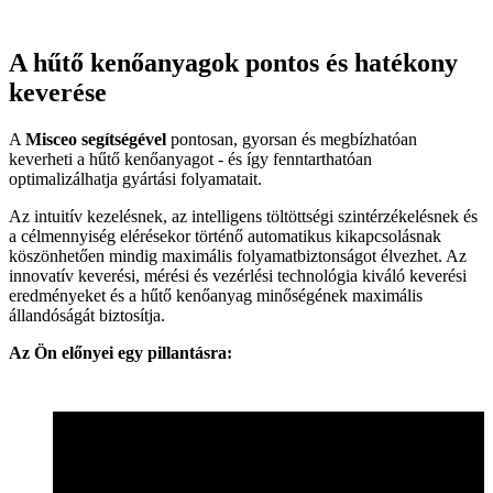
A hűtő kenőanyagok pontos és hatékony
keverése
A
Misceo segítségével
pontosan, gyorsan és megbízhatóan
keverheti a hűtő kenőanyagot - és így fenntarthatóan
optimalizálhatja gyártási folyamatait.
Az intuitív kezelésnek, az intelligens töltöttségi szintérzékelésnek és
a célmennyiség elérésekor történő automatikus kikapcsolásnak
köszönhetően mindig maximális folyamatbiztonságot élvezhet. Az
innovatív keverési, mérési és vezérlési technológia kiváló keverési
eredményeket és a hűtő kenőanyag minőségének maximális
állandóságát biztosítja.
Az Ön előnyei egy pillantásra: