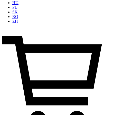
HU
PL
SK
RO
ZH