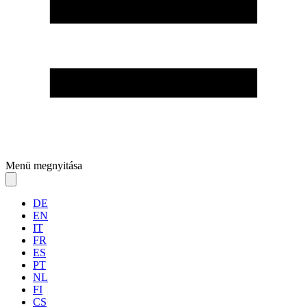
Menü megnyitása
DE
EN
IT
FR
ES
PT
NL
FI
CS