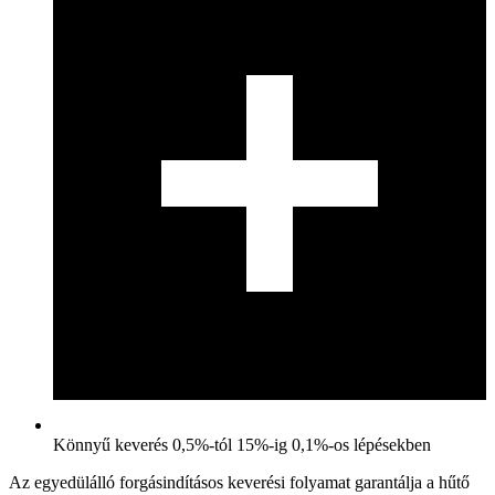
Könnyű keverés 0,5%-tól 15%-ig 0,1%-os lépésekben
Az egyedülálló forgásindításos keverési folyamat garantálja a hűtő