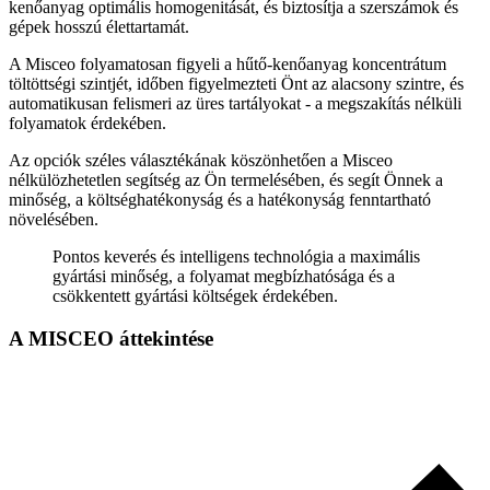
kenőanyag optimális homogenitását, és biztosítja a szerszámok és
gépek hosszú élettartamát.
A Misceo folyamatosan figyeli a hűtő-kenőanyag koncentrátum
töltöttségi szintjét, időben figyelmezteti Önt az alacsony szintre, és
automatikusan felismeri az üres tartályokat - a megszakítás nélküli
folyamatok érdekében.
Az opciók széles választékának köszönhetően a Misceo
nélkülözhetetlen segítség az Ön termelésében, és segít Önnek a
minőség, a költséghatékonyság és a hatékonyság fenntartható
növelésében.
Pontos keverés és intelligens technológia a maximális
gyártási minőség, a folyamat megbízhatósága és a
csökkentett gyártási költségek érdekében.
A MISCEO áttekintése