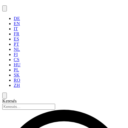
DE
EN
IT
FR
ES
PT
NL
FI
CS
HU
PL
SK
RO
ZH
Keresés