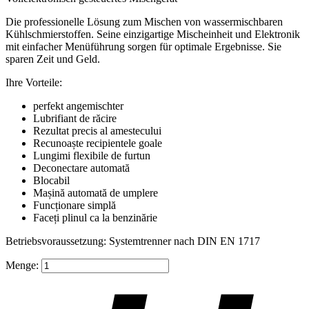
Die professionelle Lösung zum Mischen von wassermischbaren
Kühlschmierstoffen. Seine einzigartige Mischeinheit und Elektronik
mit einfacher Menüführung sorgen für optimale Ergebnisse. Sie
sparen Zeit und Geld.
Ihre Vorteile:
perfekt angemischter
Lubrifiant de răcire
Rezultat precis al amestecului
Recunoaște recipientele goale
Lungimi flexibile de furtun
Deconectare automată
Blocabil
Mașină automată de umplere
Funcționare simplă
Faceți plinul ca la benzinărie
Betriebsvoraussetzung: Systemtrenner nach DIN EN 1717
Cantitate
Menge:
Misceo
Premium