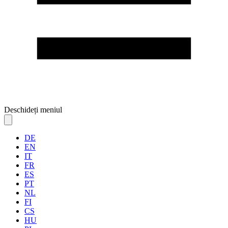
Deschideți meniul
DE
EN
IT
FR
ES
PT
NL
FI
CS
HU