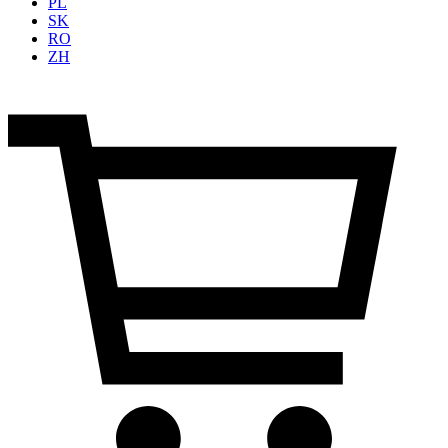
PL
SK
RO
ZH