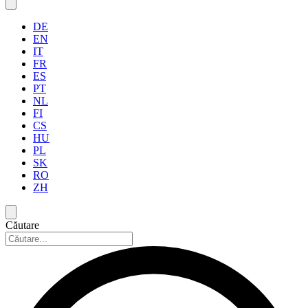
DE
EN
IT
FR
ES
PT
NL
FI
CS
HU
PL
SK
RO
ZH
Căutare