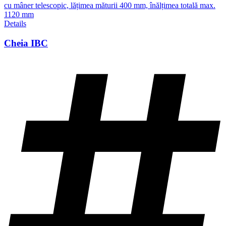
cu mâner telescopic, lățimea măturii 400 mm, înălțimea totală max.
1120 mm
Details
Cheia IBC