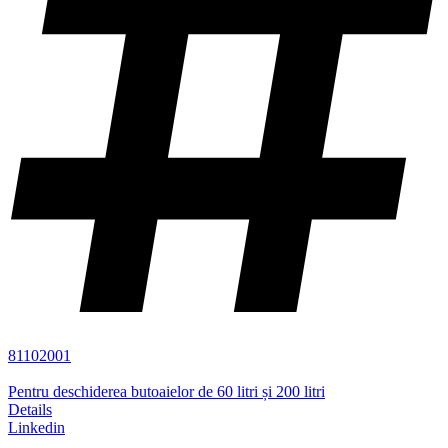
81102001
Pentru deschiderea butoaielor de 60 litri și 200 litri
Details
Linkedin