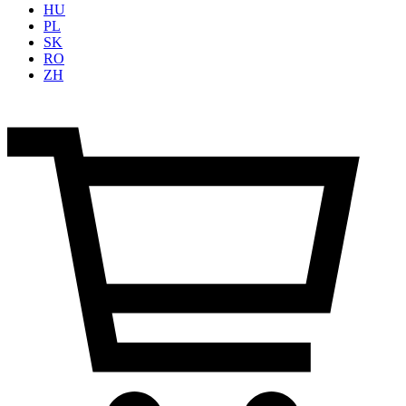
HU
PL
SK
RO
ZH