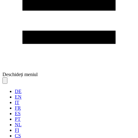
Deschideți meniul
DE
EN
IT
FR
ES
PT
NL
FI
CS