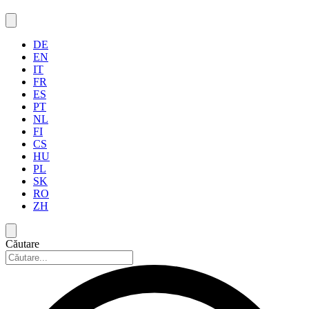
DE
EN
IT
FR
ES
PT
NL
FI
CS
HU
PL
SK
RO
ZH
Căutare