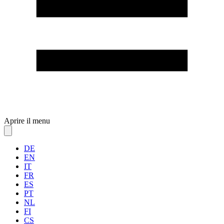
Aprire il menu
DE
EN
IT
FR
ES
PT
NL
FI
CS