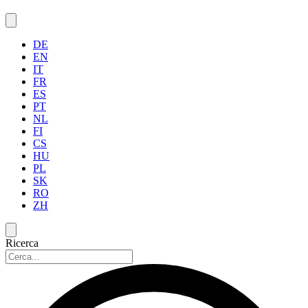
DE
EN
IT
FR
ES
PT
NL
FI
CS
HU
PL
SK
RO
ZH
Ricerca