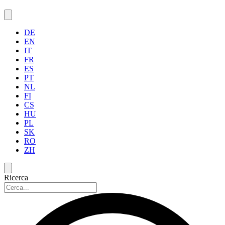
DE
EN
IT
FR
ES
PT
NL
FI
CS
HU
PL
SK
RO
ZH
Ricerca