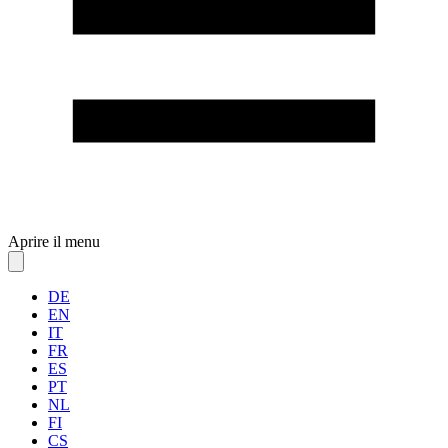
Aprire il menu
DE
EN
IT
FR
ES
PT
NL
FI
CS