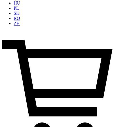
HU
PL
SK
RO
ZH