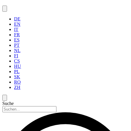
DE
EN
IT
FR
ES
PT
NL
FI
CS
HU
PL
SK
RO
ZH
Suche