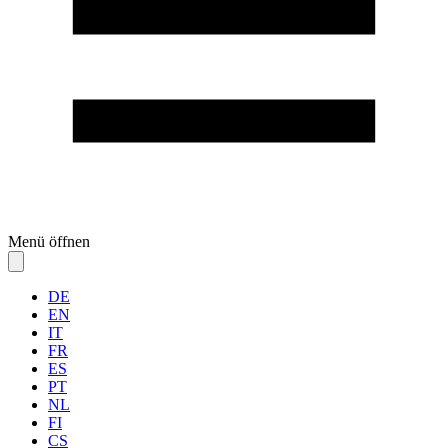
Menü öffnen
DE
EN
IT
FR
ES
PT
NL
FI
CS