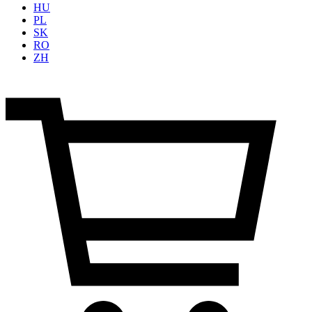
HU
PL
SK
RO
ZH