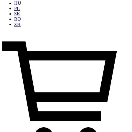
HU
PL
SK
RO
ZH