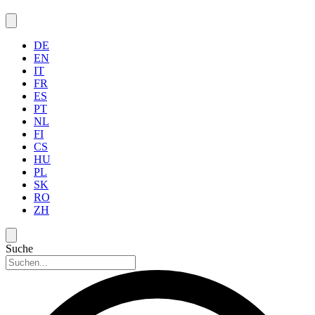
DE
EN
IT
FR
ES
PT
NL
FI
CS
HU
PL
SK
RO
ZH
Suche