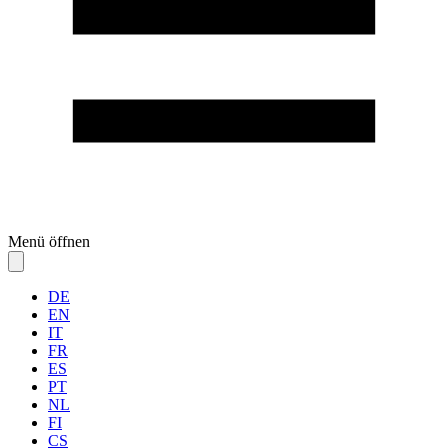
Menü öffnen
DE
EN
IT
FR
ES
PT
NL
FI
CS