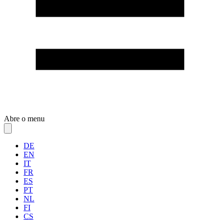
Abre o menu
DE
EN
IT
FR
ES
PT
NL
FI
CS