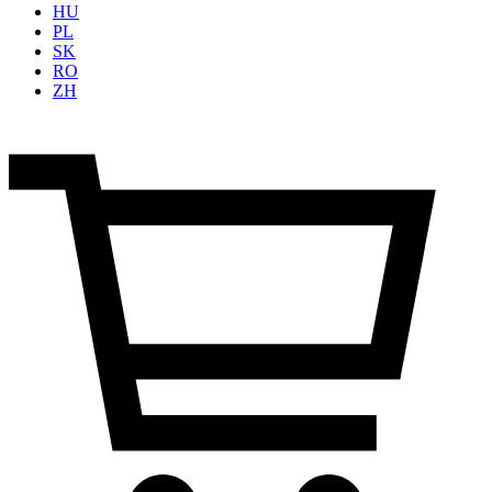
HU
PL
SK
RO
ZH