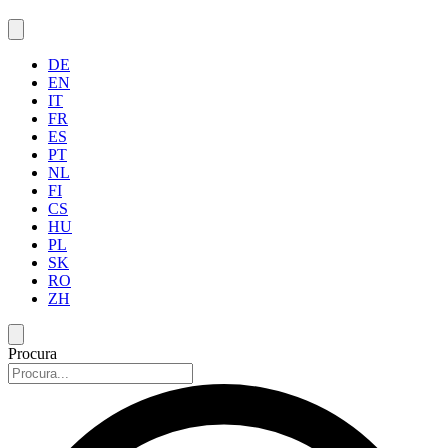
DE
EN
IT
FR
ES
PT
NL
FI
CS
HU
PL
SK
RO
ZH
Procura