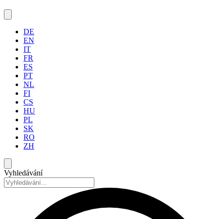
DE
EN
IT
FR
ES
PT
NL
FI
CS
HU
PL
SK
RO
ZH
Vyhledávání