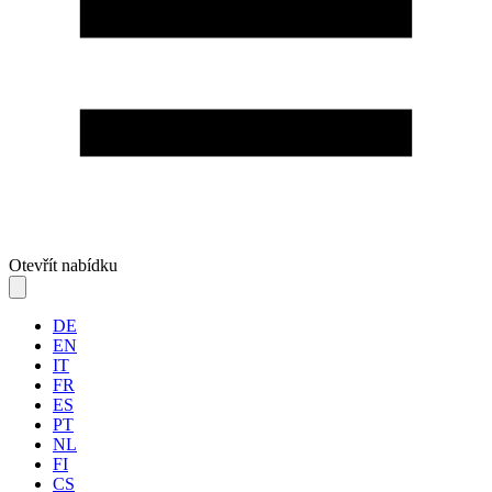
Otevřít nabídku
DE
EN
IT
FR
ES
PT
NL
FI
CS