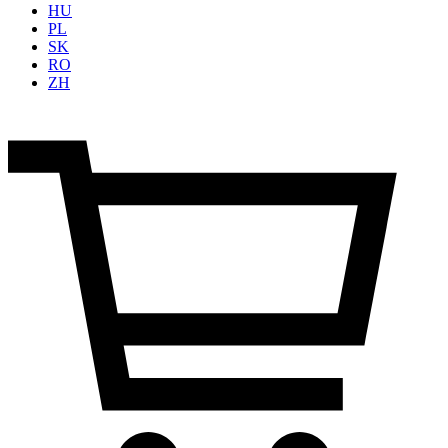
HU
PL
SK
RO
ZH