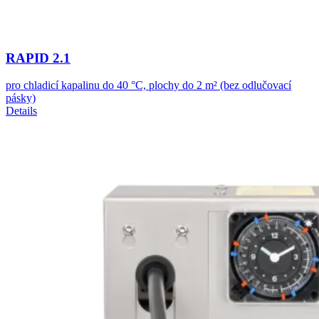
RAPID 2.1
pro chladicí kapalinu do 40 °C, plochy do 2 m² (bez odlučovací
pásky)
Details