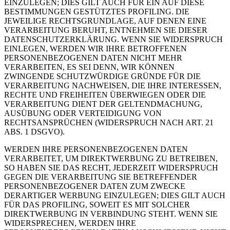
EINZULEGEN; DIES GILT AUCH FÜR EIN AUF DIESE
BESTIMMUNGEN GESTÜTZTES PROFILING. DIE
JEWEILIGE RECHTSGRUNDLAGE, AUF DENEN EINE
VERARBEITUNG BERUHT, ENTNEHMEN SIE DIESER
DATENSCHUTZERKLÄRUNG. WENN SIE WIDERSPRUCH
EINLEGEN, WERDEN WIR IHRE BETROFFENEN
PERSONENBEZOGENEN DATEN NICHT MEHR
VERARBEITEN, ES SEI DENN, WIR KÖNNEN
ZWINGENDE SCHUTZWÜRDIGE GRÜNDE FÜR DIE
VERARBEITUNG NACHWEISEN, DIE IHRE INTERESSEN,
RECHTE UND FREIHEITEN ÜBERWIEGEN ODER DIE
VERARBEITUNG DIENT DER GELTENDMACHUNG,
AUSÜBUNG ODER VERTEIDIGUNG VON
RECHTSANSPRÜCHEN (WIDERSPRUCH NACH ART. 21
ABS. 1 DSGVO).
WERDEN IHRE PERSONENBEZOGENEN DATEN
VERARBEITET, UM DIREKTWERBUNG ZU BETREIBEN,
SO HABEN SIE DAS RECHT, JEDERZEIT WIDERSPRUCH
GEGEN DIE VERARBEITUNG SIE BETREFFENDER
PERSONENBEZOGENER DATEN ZUM ZWECKE
DERARTIGER WERBUNG EINZULEGEN; DIES GILT AUCH
FÜR DAS PROFILING, SOWEIT ES MIT SOLCHER
DIREKTWERBUNG IN VERBINDUNG STEHT. WENN SIE
WIDERSPRECHEN, WERDEN IHRE