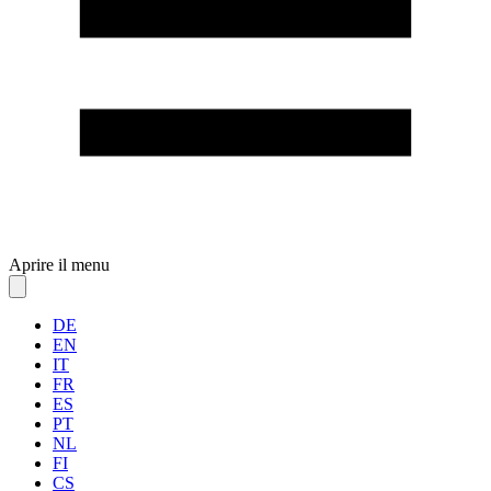
Aprire il menu
DE
EN
IT
FR
ES
PT
NL
FI
CS