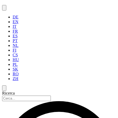
DE
EN
IT
FR
ES
PT
NL
FI
CS
HU
PL
SK
RO
ZH
Ricerca