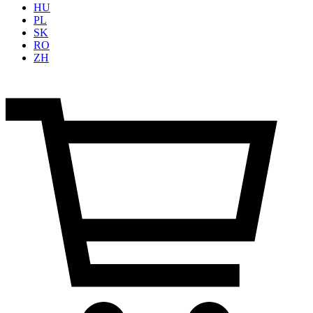
HU
PL
SK
RO
ZH