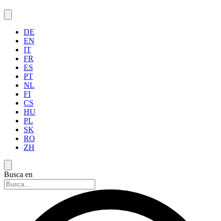
DE
EN
IT
FR
ES
PT
NL
FI
CS
HU
PL
SK
RO
ZH
Busca en