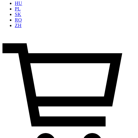
HU
PL
SK
RO
ZH