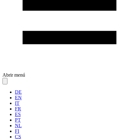
Abrir menú
DE
EN
IT
FR
ES
PT
NL
FI
CS