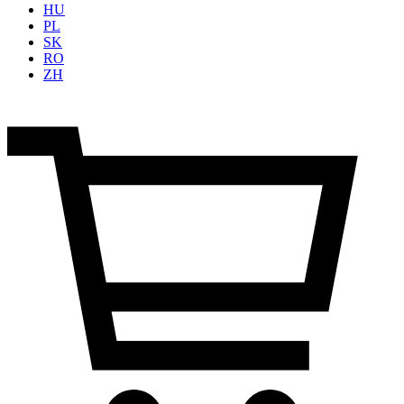
HU
PL
SK
RO
ZH