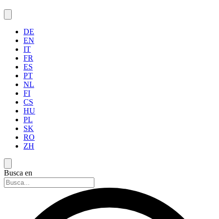
DE
EN
IT
FR
ES
PT
NL
FI
CS
HU
PL
SK
RO
ZH
Busca en