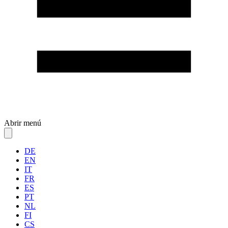
Abrir menú
DE
EN
IT
FR
ES
PT
NL
FI
CS