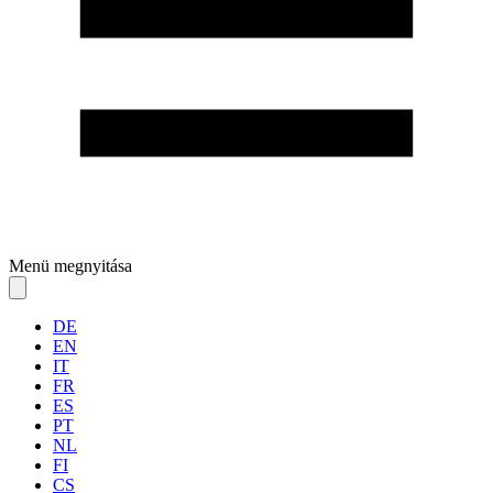
Menü megnyitása
DE
EN
IT
FR
ES
PT
NL
FI
CS