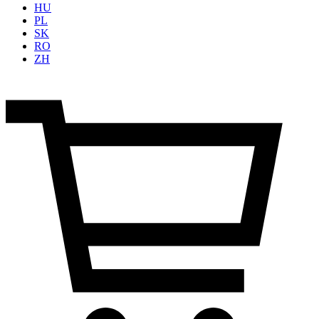
HU
PL
SK
RO
ZH