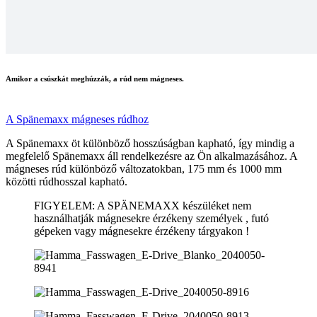
Amikor a csúszkát meghúzzák, a rúd nem mágneses.
A Spänemaxx mágneses rúdhoz
A Spänemaxx öt különböző hosszúságban kapható, így mindig a
megfelelő Spänemaxx áll rendelkezésre az Ön alkalmazásához. A
mágneses rúd különböző változatokban, 175 mm és 1000 mm
közötti rúdhosszal kapható.
FIGYELEM: A SPÄNEMAXX készüléket nem
használhatják mágnesekre érzékeny személyek , futó
gépeken vagy mágnesekre érzékeny tárgyakon !