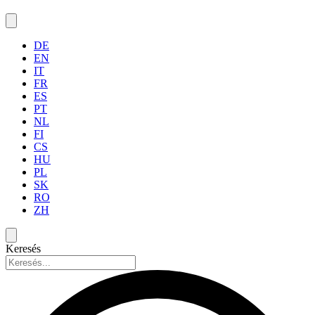
DE
EN
IT
FR
ES
PT
NL
FI
CS
HU
PL
SK
RO
ZH
Keresés