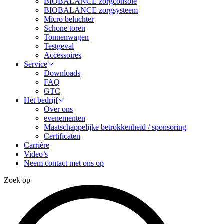
BIOBALANCE zorgconsole
BIOBALANCE zorgsysteem
Micro beluchter
Schone toren
Tonnenwagen
Testgeval
Accessoires
Service
Downloads
FAQ
GTC
Het bedrijf
Over ons
evenementen
Maatschappelijke betrokkenheid / sponsoring
Certificaten
Carrière
Video’s
Neem contact met ons op
Zoek op