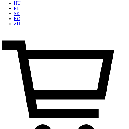
HU
PL
SK
RO
ZH