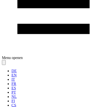
Menu openen
DE
EN
IT
FR
ES
PT
NL
FI
CS