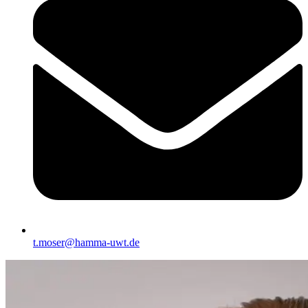
t.moser@hamma-uwt.de