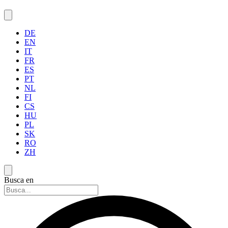
DE
EN
IT
FR
ES
PT
NL
FI
CS
HU
PL
SK
RO
ZH
Busca en