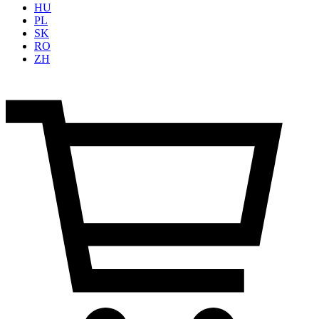
HU
PL
SK
RO
ZH