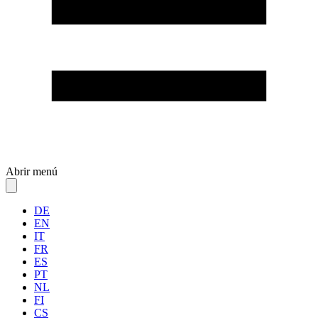
Abrir menú
DE
EN
IT
FR
ES
PT
NL
FI
CS