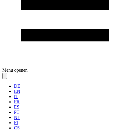
Menu openen
DE
EN
IT
FR
ES
PT
NL
FI
CS