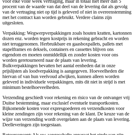
voor elke volle week vertraging, maar in totaal niet meer dan 5
procent van de waarde van dat deel van de levering dat als gevolg
van de vertraging niet op tijd is geleverd of niet in overeenstemming
met het contract kan worden gebruikt. Verdere claims zijn
uitgesloten.
Verpakking: Wegwerpverpakkingen zoals houten kratten, kartonnen
dozen enz. worden tegen kostprijs in rekening gebracht en worden
niet teruggenomen. Herbruikbare en gaasboxpallets, pallets met
stapelframes en deksels, containers en cassettes blijven ons
eigendom en moeten onmiddellijk en zonder kosten voor ons
worden geretourneerd naar de plaats van levering.
Bulkverpakkingen bevatten het aantal eenheden dat in onze
prijslijsten als loodverpakking is aangegeven. Hoeveelheden die
hiervan of van hun veelvoud afwijken, kunnen alleen worden
geleverd in individuele verpakkingen, mits dit niet in strijd is met
minimum bestelhoeveelheden.
Verzending geschiedt voor rekening en risico van de ontvanger vrij
Duitse bestemming, maar exclusief eventuele transportkosten.
Bijkomende kosten voor expresgoederen en verzendkosten voor
kleine zendingen zijn voor rekening van de klant. De keuze van de
wijze van verzending wordt overgelaten aan de plaats van levering.
Deelleveringen zijn toegestaan.
Retourconcept: Als uw aangeschafte apparaat het einde van zijn