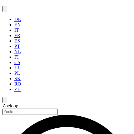
DE
EN
IT
FR
ES
PT
NL
FI
CS
HU
PL
SK
RO
ZH
Zoek op