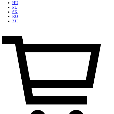
HU
PL
SK
RO
ZH