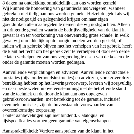
8 dagen na ontdekking onmiddellijk aan ons worden gemeld.
Wij kunnen de honorering van garantieclaims weigeren, wanneer
gebreken niet tijdig aan ons worden gemeld. Hetzelfde geldt als wij
niet de nodige tijd en gelegenheid krijgen om naar eigen
goeddunken alle maatregelen te nemen die wij nodig achten. Alleen
in dringende gevallen waarin de bedrijfsveiligheid van de klant in
gevaar is en ter voorkoming van onevenredig grote schade, in welk
geval wij onmiddellijk op de hoogte moeten worden gesteld, of
indien wij in gebreke blijven met het verhelpen van het gebrek, heeft
de klant het recht om het gebrek zelf te verhelpen of door een derde
te laten verhelpen en van ons vergoeding te eisen van de kosten die
onder de garantie moeten worden gedragen.
Aanvullende verplichtingen en adviezen: Aanvullende contractuele
prestaties (bijv. onderhoudsinstructies) en adviezen, voor zover deze
betrekking hebben op het leveringsvoorwerp, leveren wij zorgvuldig
en naar beste weten in overeenstemming met de betreffende stand
van de techniek en de door de klant aan ons opgegeven
gebruiksvoorwaarden; met betrekking tot de garantie, inclusief
eventuele omissies, zijn de bovenstaande voorwaarden van
overeenkomstige toepassing.
Louter aanbevelingen zijn niet bindend. Catalogus- en
lijstspecificaties vormen geen garantie van eigenschappen.
Aansprakelijkheid: Verdere aanspraken van de klant, in het