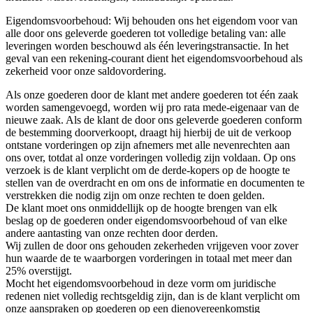
Eigendomsvoorbehoud: Wij behouden ons het eigendom voor van
alle door ons geleverde goederen tot volledige betaling van: alle
leveringen worden beschouwd als één leveringstransactie. In het
geval van een rekening-courant dient het eigendomsvoorbehoud als
zekerheid voor onze saldovordering.
Als onze goederen door de klant met andere goederen tot één zaak
worden samengevoegd, worden wij pro rata mede-eigenaar van de
nieuwe zaak. Als de klant de door ons geleverde goederen conform
de bestemming doorverkoopt, draagt hij hierbij de uit de verkoop
ontstane vorderingen op zijn afnemers met alle nevenrechten aan
ons over, totdat al onze vorderingen volledig zijn voldaan. Op ons
verzoek is de klant verplicht om de derde-kopers op de hoogte te
stellen van de overdracht en om ons de informatie en documenten te
verstrekken die nodig zijn om onze rechten te doen gelden.
De klant moet ons onmiddellijk op de hoogte brengen van elk
beslag op de goederen onder eigendomsvoorbehoud of van elke
andere aantasting van onze rechten door derden.
Wij zullen de door ons gehouden zekerheden vrijgeven voor zover
hun waarde de te waarborgen vorderingen in totaal met meer dan
25% overstijgt.
Mocht het eigendomsvoorbehoud in deze vorm om juridische
redenen niet volledig rechtsgeldig zijn, dan is de klant verplicht om
onze aanspraken op goederen op een dienovereenkomstig