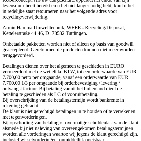
levensduur heeft bereikt en u het niet langer nodig hebt, kunt u het
in redelijke staat retourneren naar het volgende adres voor
recycling/verwijdering.
Armin Hamma Umwelttechnik, WEEE - Recycling/Disposal,
Kettelerstraße 44-46, D- 78532 Tuttlingen.
Onbetaalde pakketten worden niet of alleen op basis van goodwill
geaccepteerd. Geretourneerde producten kunnen niet meer worden
teruggevorderd.
Betalingen dienen over het algemeen te geschieden in EURO,
vermeerderd met de wettelijke BTW, tot een orderwaarde van EUR
7.700,00 netto per omgaande, vanaf een orderwaarde van EUR
7.700,00 1/3 per omgaande bij orderbevestiging / levering /
ontvangst factuur. Bij betaling vanuit het buitenland dient de
betaling te geschieden als LC of vooruitbetaling.
Bij overschrijding van de betalingstermijn wordt bankrente in
rekening gebracht.
De klant is niet gerechtigd betalingen in te houden of te verrekenen
met tegenvorderingen.
Bij opschorting van betaling of overmatige schuldenlast van de klant
alsmede bij niet-naleving van overeengekomen betalingstermijnen
worden alle vorderingen waartoe wij jegens de klant gerechtigd zijn,
inclusief wisselvorderingen, onmiddellijk opeisbaar.