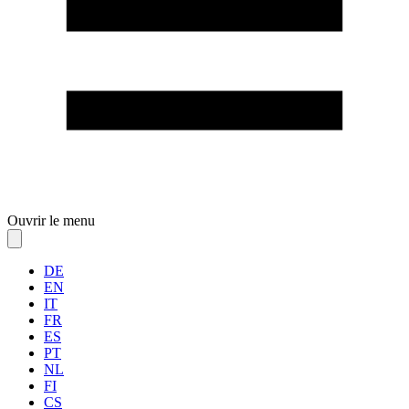
Ouvrir le menu
DE
EN
IT
FR
ES
PT
NL
FI
CS