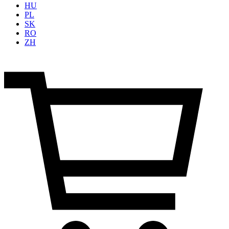
HU
PL
SK
RO
ZH