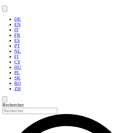
DE
EN
IT
FR
ES
PT
NL
FI
CS
HU
PL
SK
RO
ZH
Rechercher