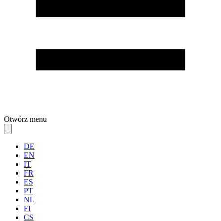
Otwórz menu
DE
EN
IT
FR
ES
PT
NL
FI
CS