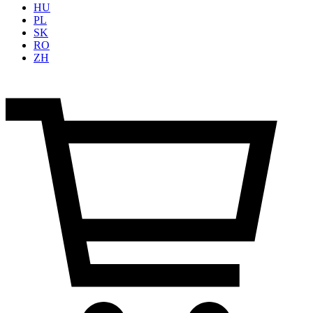
HU
PL
SK
RO
ZH