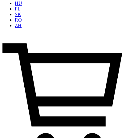
HU
PL
SK
RO
ZH