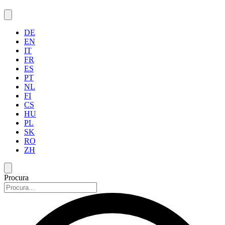
DE
EN
IT
FR
ES
PT
NL
FI
CS
HU
PL
SK
RO
ZH
Procura