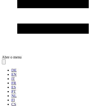
Abre o menu
DE
EN
IT
FR
ES
PT
NL
FI
CS