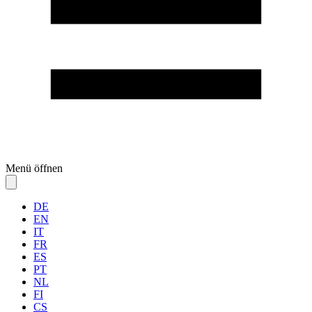
Menü öffnen
DE
EN
IT
FR
ES
PT
NL
FI
CS