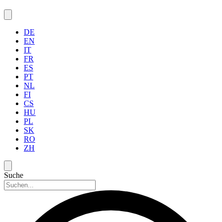
DE
EN
IT
FR
ES
PT
NL
FI
CS
HU
PL
SK
RO
ZH
Suche