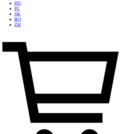
HU
PL
SK
RO
ZH