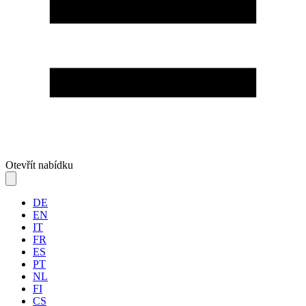
Otevřít nabídku
DE
EN
IT
FR
ES
PT
NL
FI
CS