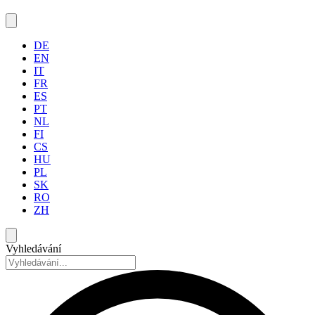
DE
EN
IT
FR
ES
PT
NL
FI
CS
HU
PL
SK
RO
ZH
Vyhledávání