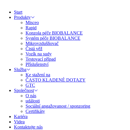
Start
Produkty
Misceo
Rapid
Konzola péče BIOBALANCE
Systém péče BIOBALANCE
Mikrovzdušňovač
Čistá věž
Vozík na sudy
Testovací případ
Příslušenství
Služba
Ke stažení na
ČASTO KLADENÉ DOTAZY
GTC
Společnost
O nás
události
Sociální angažovanost / sponzoring
Certifikáty
Kariéra
Videa
Kontaktujte nás