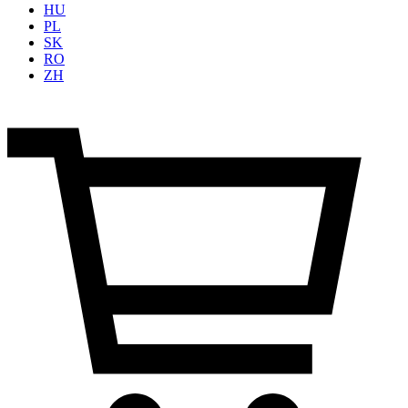
HU
PL
SK
RO
ZH