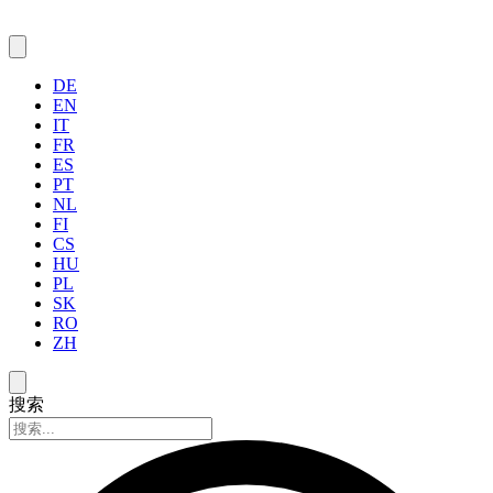
DE
EN
IT
FR
ES
PT
NL
FI
CS
HU
PL
SK
RO
ZH
搜索