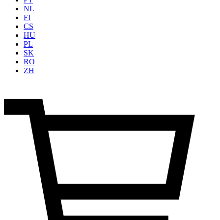
NL
FI
CS
HU
PL
SK
RO
ZH